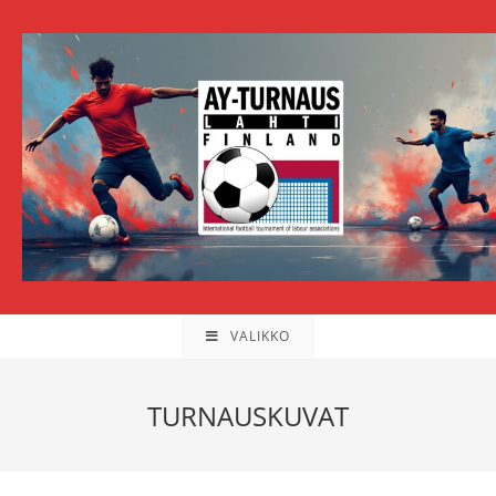
Siirry
suoraan
sisältöön
VALIKKO
TURNAUSKUVAT